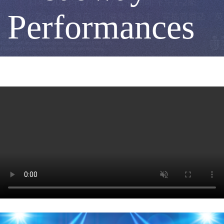
燈
Performances
光
為
何
如
此