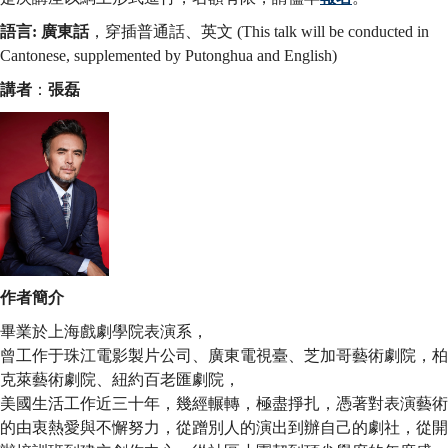
語言: 廣東話
，穿插普通話、英文 (This talk will be conducted in
Cantonese, supplemented by Putonghua and English)
講者
：
張磊
作者簡介
畢業於上海戲劇學院表演系，
曾工作于珠江電影製片公司、廣東電視臺、芝加哥藝術劇院，柏
克萊藝術劇院、紐約百老匯劇院，
美國生活工作近三十年，幾經輾轉，極盡掙扎，憑著對表演藝術
的由衷熱愛與不懈努力，從蹭別人的演出到辦自己的劇社，從開