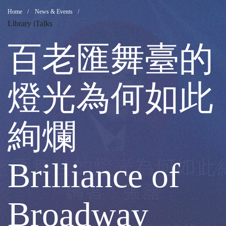
百
Breadcrumb
Home
News & Events
Library iTalks
老
百老匯舞臺的
匯
燈光為何如此
舞
絢爛
臺
Brilliance of
的
Broadway