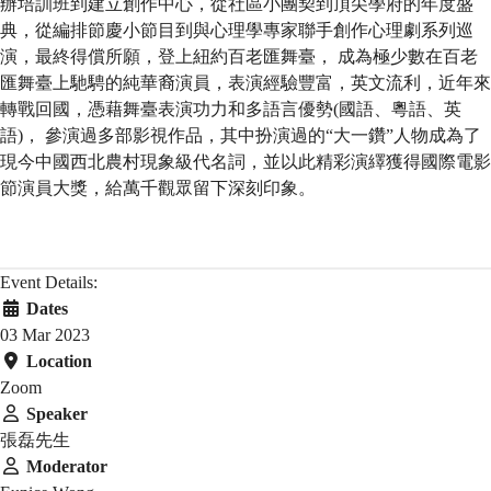
辦培訓班到建立創作中心，從社區小團契到頂尖學府的年度盛
典，從編排節慶小節目到與心理學專家聯手創作心理劇系列巡
演，最終得償所願，登上紐約百老匯舞臺， 成為極少數在百老
匯舞臺上馳騁的純華裔演員，表演經驗豐富，英文流利，近年來
轉戰回國，憑藉舞臺表演功力和多語言優勢(國語、粵語、英
語)， 參演過多部影視作品，其中扮演過的“大一鑽”人物成為了
現今中國西北農村現象級代名詞，並以此精彩演繹獲得國際電影
節演員大獎，給萬千觀眾留下深刻印象。
Event Details:
Dates
03 Mar 2023
Location
Zoom
Speaker
張磊先生
Moderator