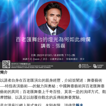
絢
爛
Brilliance
of
簡介
Broadway
以講者自身在百老匯演出的親身經歷，介紹並闡述：舞臺藝術
—-特指表演藝術—-的魅力與奧秘；中國舞臺藝術與百老匯舞臺
藝術的異同；百老匯舞臺上千奇百怪、莫衷一是的演繹方式、觀
摩體驗、以及足以顛覆你觀念的反傳統舞臺實驗。
Performances
是次講座以網上形式進行，名額有限，請儘早
報名
。