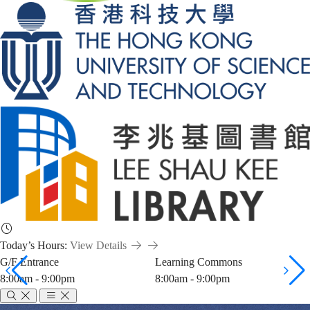
Today’s Hours:
View Details
G/F Entrance
Learning Commons
8:00am - 9:00pm
8:00am - 9:00pm