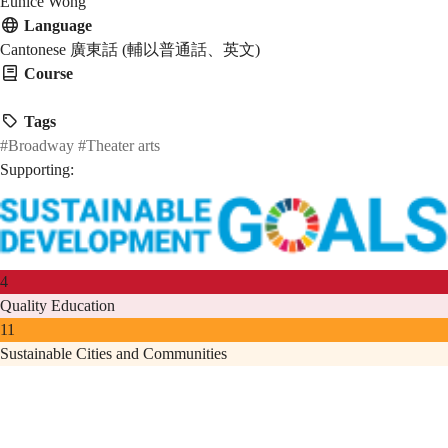
Eunice Wong
Language
Cantonese 廣東話 (輔以普通話、英文)
Course
HMAW 1905
Tags
#Broadway
#Theater arts
Supporting:
4
Quality Education
11
Sustainable Cities and Communities