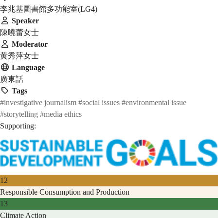
李兆基圖書館多功能室(LG4)
Speaker
陳曉蕾女士
Moderator
黄秀萍女士
Language
廣東話
Tags
#investigative journalism
#social issues
#environmental issue
#storytelling
#media ethics
Supporting:
12
Responsible Consumption and Production
13
Climate Action