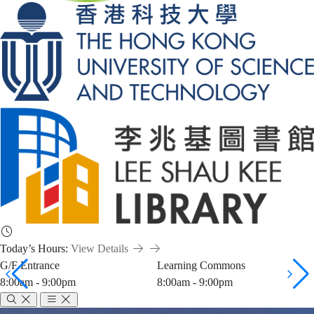
Today’s Hours:
View Details
G/F Entrance
Learning Commons
8:00am - 9:00pm
8:00am - 9:00pm