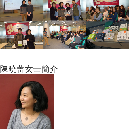
陳曉蕾女士簡介