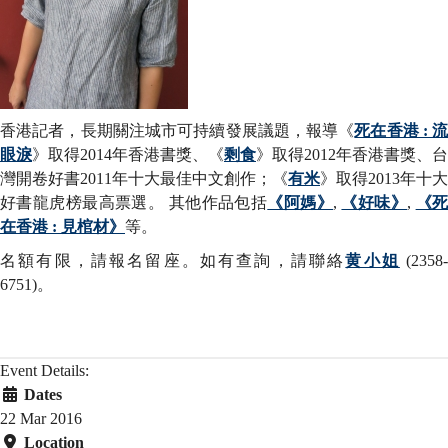
香港記者，長期關注城市可持續發展議題，報導《
死在香港 : 
眼淚
》取得2014年香港書獎、《
剩食
》取得2012年香港書獎、台
灣開卷好書2011年十大最佳中文創作；《
有米
》取得2013年十大
好書龍虎榜最高票選。 其他作品包括
《阿媽》
,
《好味》
,
《
在香港 : 見棺材》
等。
名額有限，請
報名留座
。如有查詢，請聯絡
黄小姐
(2358
6751)。
Event Details:
Dates
22 Mar 2016
Location