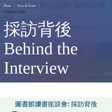
採
Breadcrumb
Home
News & Events
Library iTalks
訪
採訪背後
背
Behind the
後
Interview
Behind
the