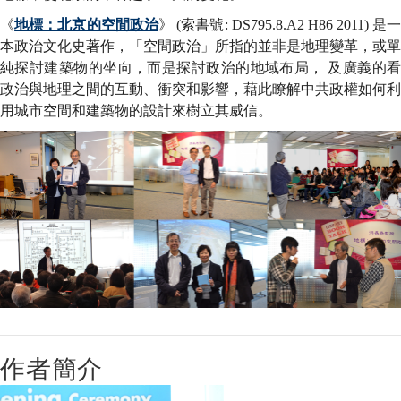
《
地標：北京的空間政治
》 (索書號: DS795.8.A2 H86 2011) 是
本政治文化史著作，「空間政治」所指的並非是地理變革，或單
純探討建築物的坐向，而是探討政治的地域布局， 及廣義的看
政治與地理之間的互動、衝突和影響，藉此瞭解中共政權如何利
用城市空間和建築物的設計來樹立其威信。
作者簡介