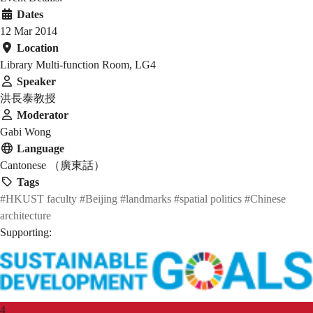
Dates
12 Mar 2014
Location
Library Multi-function Room, LG4
Speaker
洪長泰教授
Moderator
Gabi Wong
Language
Cantonese （廣東話）
Tags
#HKUST faculty
#Beijing
#landmarks
#spatial politics
#Chinese
architecture
Supporting:
4