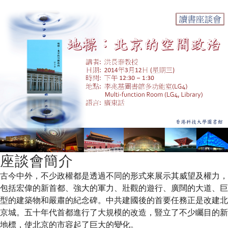
間
政
治
Beijing's
座談會簡介
Spatial
古今中外，不少政權都是透過不同的形式來展示其威望及權力，
包括宏偉的新首都、強大的軍力、壯觀的遊行、廣闊的大道、巨
型的建築物和嚴肅的紀念碑。中共建國後的首要任務正是改建北
Politics
京城。五十年代首都進行了大規模的改造，豎立了不少矚目的新
地標，使北京的市容起了巨大的變化。