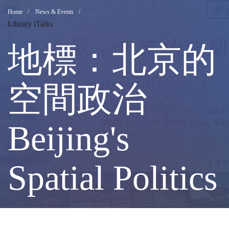
地
Breadcrumb
Home
News & Events
Library iTalks
標：
地標：北京的
北
空間政治
京
Beijing's
的
Spatial Politics
空