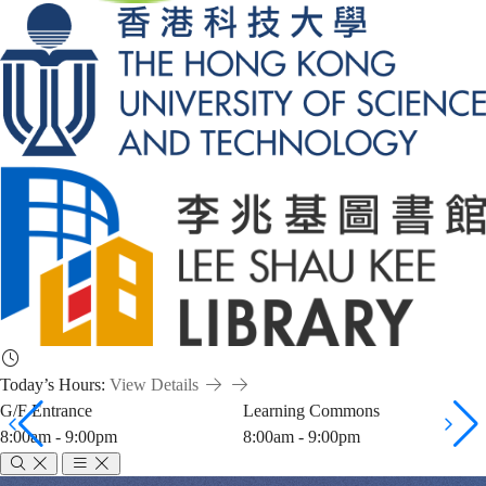
Today’s Hours:
View Details
G/F Entrance
Learning Commons
8:00am - 9:00pm
8:00am - 9:00pm