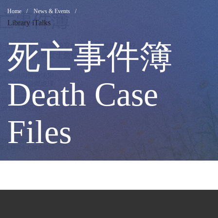
死
Breadcrumb
Home
News & Events
Library iTalks
亡
死亡事件簿
事
Death Case
件
Files
簿
Death