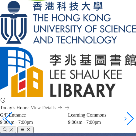
Today’s Hours:
View Details
G/F Entrance
Learning Commons
9:00am - 7:00pm
9:00am - 7:00pm