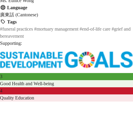
Ms. Eunice Wong
Language
廣東話 (Cantonese)
Tags
#funeral practices
#mortuary management
#end-of-life care
#grief and
bereavement
Supporting:
3
Good Health and Well-being
4
Quality Education