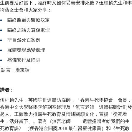
生前要活好當下，臨終時又如何妥善安排死後？伍桂麟先生和李
衍蒨女士會和大家分享：
臨終照顧與醫療決定
臨終之話與哀傷處理
非自然死亡案例
屍體發現應變處理
殯儀安排及陷阱
語言：廣東話
講者
：
伍桂麟先生，英國註冊遺體防腐師，「香港生死學協會」會長，
香港中文大學醫學院解剖室經理及「無言老師」遺體捐贈計劃發
起人。工餘致力推廣生死教育及情緒關顧文化，宣揚「從死看
生，活好當下」。著有《無言老師 —— 遺體捐贈者給我們的生
死教育課》 （獲香港金閱獎2018 最佳醫療健康書）和《生死教