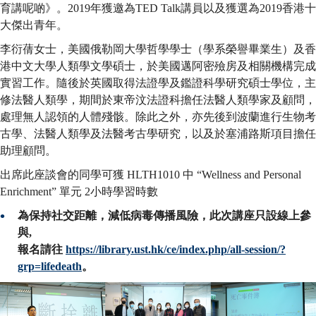
育講呢啲》。2019年獲邀為TED Talk講員以及獲選為2019香港十
大傑出青年。
李衍蒨女士，美國俄勒岡大學哲學學士（學系榮譽畢業生）及香
港中文大學人類學文學碩士，於美國邁阿密殮房及相關機構完成
實習工作。隨後於英國取得法證學及鑑證科學研究碩士學位，主
修法醫人類學，期間於東帝汶法證科擔任法醫人類學家及顧問，
處理無人認領的人體殘骸。除此之外，亦先後到波蘭進行生物考
古學、法醫人類學及法醫考古學研究，以及於塞浦路斯項目擔任
助理顧問。
出席此座談會的同學可獲 HLTH1010 中 “Wellness and Personal
Enrichment” 單元 2小時學習時數
為保持社交距離，減低病毒傳播風險，此次講座只設線上參
與,
報名請往
https://library.ust.hk/ce/index.php/all-session/?
grp=lifedeath
。