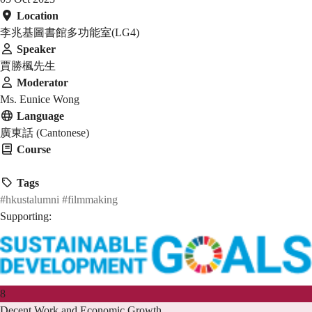
Location
李兆基圖書館多功能室(LG4)
Speaker
賈勝楓先生
Moderator
Ms. Eunice Wong
Language
廣東話 (Cantonese)
Course
HMAW 1905
Tags
#hkustalumni
#filmmaking
Supporting:
8
Decent Work and Economic Growth