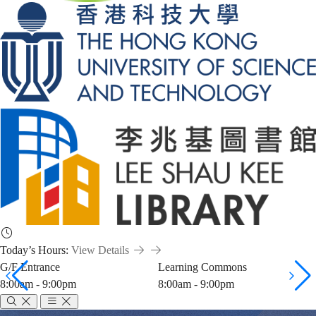
Today’s Hours:
View Details
G/F Entrance
Learning Commons
8:00am - 9:00pm
8:00am - 9:00pm