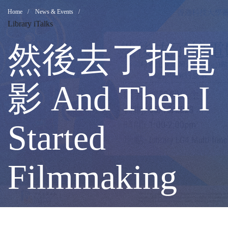
然
Breadcrumb
Home
News & Events
Library iTalks
後
然後去了拍電
去
影 And Then I
了
Started
拍
Filmmaking
電