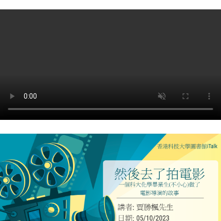
影
And
Then
I
Started
Filmmaking