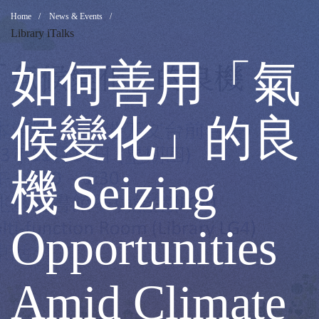
如
Breadcrumb
Home
News & Events
Library iTalks
何
如何善用「氣
善
候變化」的良
用
機 Seizing
「氣
Opportunities
候
Amid Climate