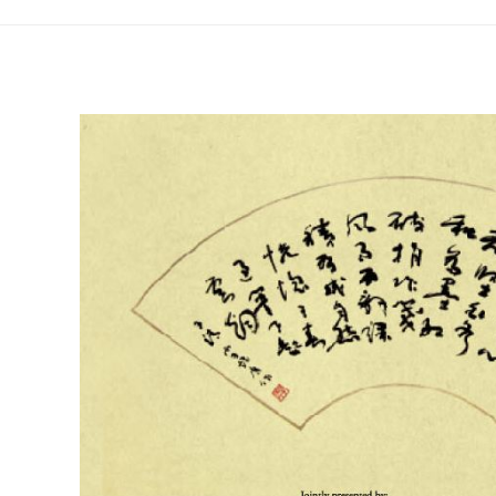
Exhibition
of
Calligraphy
Works
by
Dr