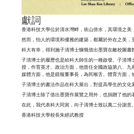
Sze
獻詞
Chi
香港科技大學位於清水灣畔，依山傍水，其環境之美
然而，怡人的環境和優雅的建築，都屬於外在之美，
科大有幸，得到施子清博士慷慨借出墨寶在敝校圖書
Ching
子清博士的履歷也是給科大師生的一種啟發。子清博
授，作育英才。政治方面，他曾任全國政協第八、九
媒體方面，他是鏡報董事長，為民喉舌。體育方面，
子清博士的書法作品在科大展出，對提高學生的文化
子清博士除了借出墨寶作展覽之用外，也捐贈了他的
在此，我代表科大同寅，向子清博士致以萬二分謝意
香港科技大學校長朱經武教授