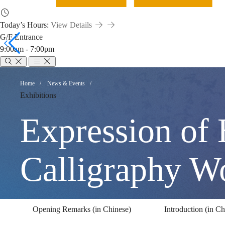
Today’s Hours:
View Details
G/F Entrance
9:00am - 7:00pm
Expression
Breadcrumb
Home
News & Events
Exhibitions
of
Expression of
Harmony
Calligraphy W
—
Opening Remarks (in Chinese)
Introduction (in Ch