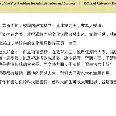
，眾所周知；校園內設施林立，其建築之美，亦為人樂道。
至於內在之美，就得憑校內的文化氛圍散發出來。文藝活動，就
館展出，將校內的文化氣息提昇至另一層面。
士文武全才，而且項項皆精。在教育方面，他歷任廈門大學、福
和十屆委員，以及福建省政協常委，建樹甚豐。營商方面，子清
他是香港籃球總會會長。而文藝方面，子清博士習書法六十餘年
素養很有幫助，而他的豐盛人生，對科大同寅也大有激勵作用。
著作和書法集給科大圖書館，使科大師生可以大開眼界，並培養
。