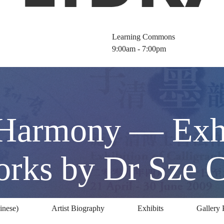
Learning Commons
9:00am - 7:00pm
 Harmony — Exhi
orks by Dr Sze 
inese)
Artist Biography
Exhibits
Gallery 