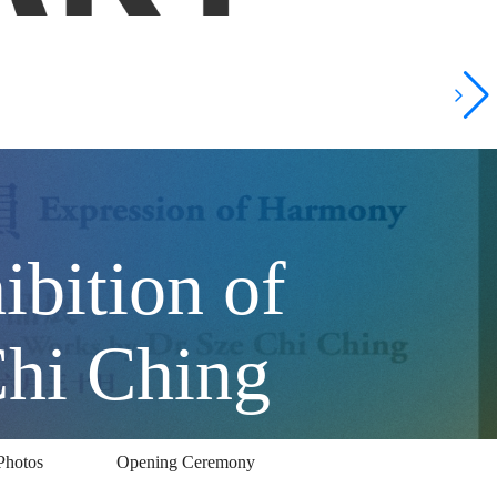
bition of
Chi Ching
Photos
Opening Ceremony