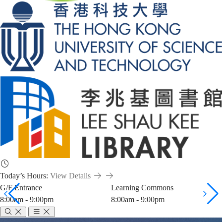
Today’s Hours:
View Details
G/F Entrance
Learning Commons
8:00am - 9:00pm
8:00am - 9:00pm