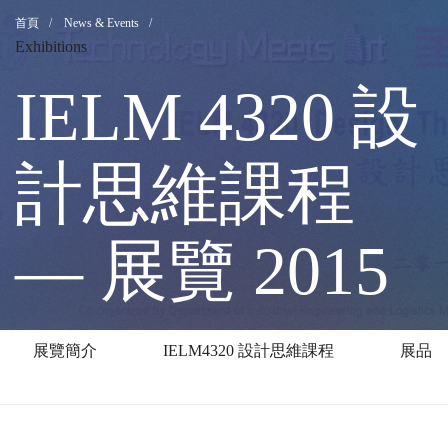
IELM
Breadcrumb
首頁
News & Events
Exhibitions
4320
IELM 4320 設
設
計思維課程
計
— 展覽 2015
思
展覽簡介
IELM4320 設計思維課程
展品
維